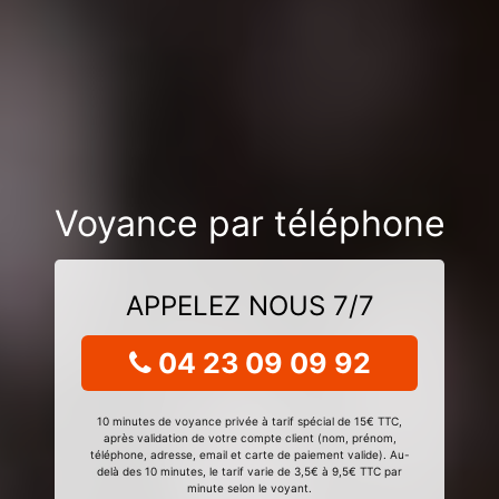
Voyance par téléphone
APPELEZ NOUS 7/7
04 23 09 09 92
10 minutes de voyance privée à tarif spécial de 15€ TTC,
après validation de votre compte client (nom, prénom,
téléphone, adresse, email et carte de paiement valide). Au-
delà des 10 minutes, le tarif varie de 3,5€ à 9,5€ TTC par
minute selon le voyant.