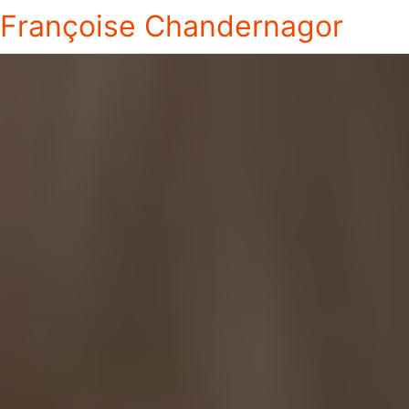
Françoise Chandernagor