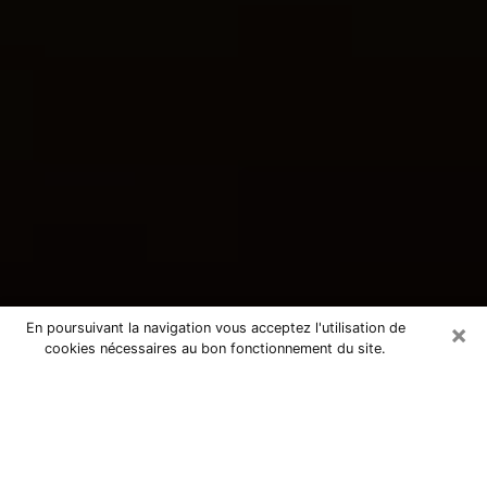
×
En poursuivant la navigation vous acceptez l'utilisation de
cookies nécessaires au bon fonctionnement du site.
Consultation avec une voyante
tarologue à Illkirch-Graffenstaden
67400