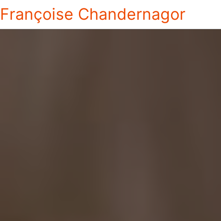
Françoise Chandernagor