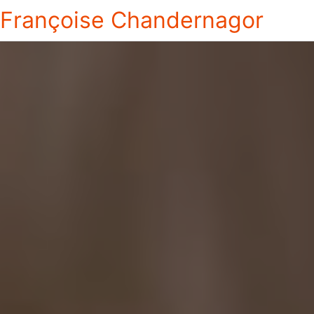
Françoise Chandernagor