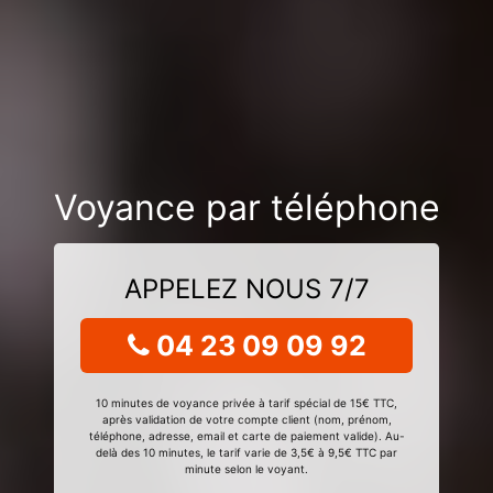
Voyance par téléphone
APPELEZ NOUS 7/7
04 23 09 09 92
10 minutes de voyance privée à tarif spécial de 15€ TTC,
après validation de votre compte client (nom, prénom,
téléphone, adresse, email et carte de paiement valide). Au-
delà des 10 minutes, le tarif varie de 3,5€ à 9,5€ TTC par
minute selon le voyant.