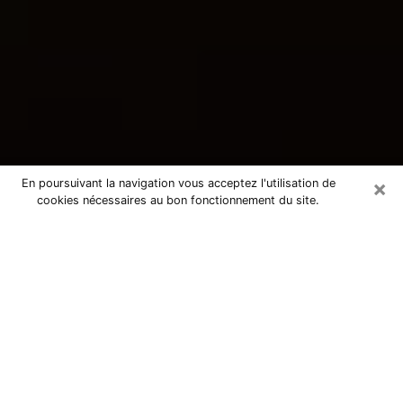
×
En poursuivant la navigation vous acceptez l'utilisation de
cookies nécessaires au bon fonctionnement du site.
Consultation avec une voyante
tarologue à La Fare-les-Oliviers
13580