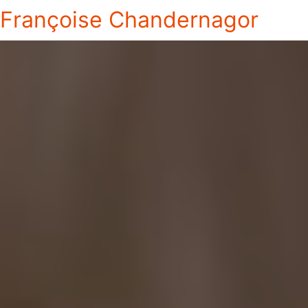
Françoise Chandernagor