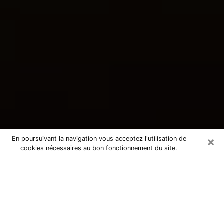
×
En poursuivant la navigation vous acceptez l'utilisation de
cookies nécessaires au bon fonctionnement du site.
Consultation avec une voyante
tarologue au Puy-Sainte-Réparade
13610