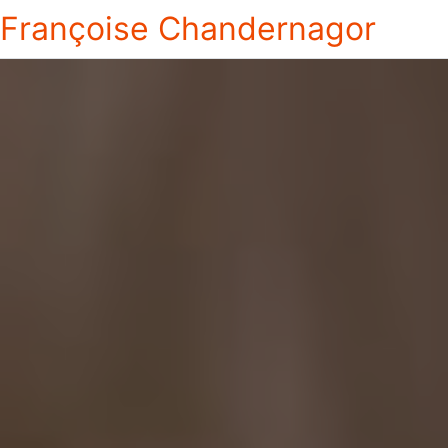
Françoise Chandernagor