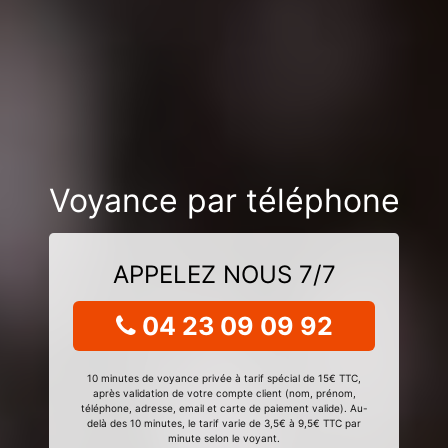
Voyance par téléphone
APPELEZ NOUS 7/7
04 23 09 09 92
10 minutes de voyance privée à tarif spécial de 15€ TTC,
après validation de votre compte client (nom, prénom,
téléphone, adresse, email et carte de paiement valide). Au-
delà des 10 minutes, le tarif varie de 3,5€ à 9,5€ TTC par
minute selon le voyant.