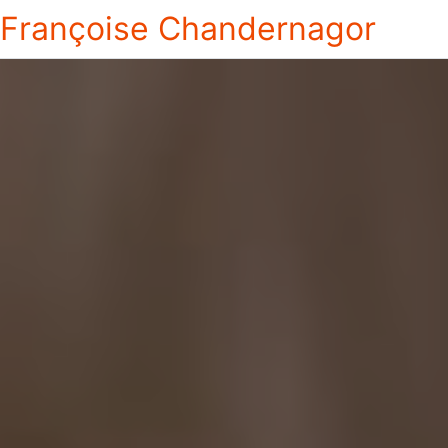
Françoise Chandernagor