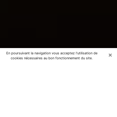
×
En poursuivant la navigation vous acceptez l'utilisation de
cookies nécessaires au bon fonctionnement du site.
Consultation avec une voyante
tarologue à Simiane-Collongue
13109