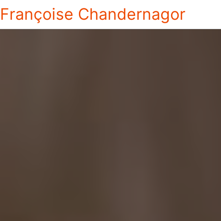
Françoise Chandernagor