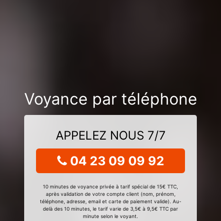
Voyance par téléphone
APPELEZ NOUS 7/7
04 23 09 09 92
10 minutes de voyance privée à tarif spécial de 15€ TTC,
après validation de votre compte client (nom, prénom,
téléphone, adresse, email et carte de paiement valide). Au-
delà des 10 minutes, le tarif varie de 3,5€ à 9,5€ TTC par
minute selon le voyant.