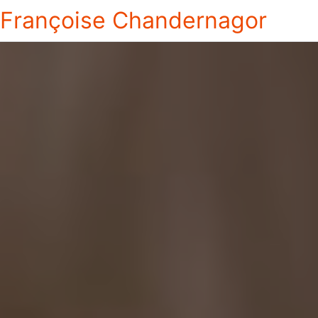
Françoise Chandernagor