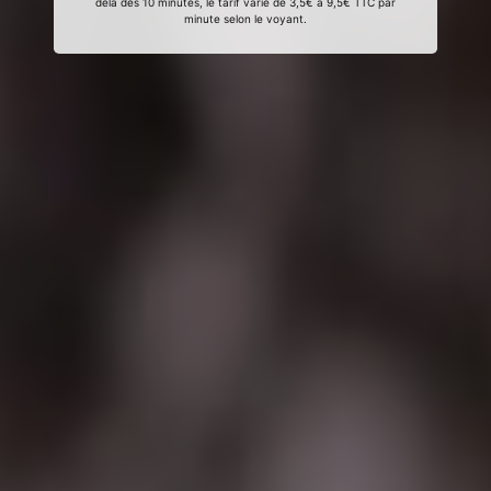
delà des 10 minutes, le tarif varie de 3,5€ à 9,5€ TTC par
minute selon le voyant.