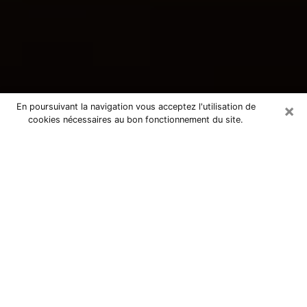
×
En poursuivant la navigation vous acceptez l'utilisation de
cookies nécessaires au bon fonctionnement du site.
Consultation avec une voyante
tarologue à Dompierre-sur-Mer
17139