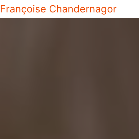
Françoise Chandernagor