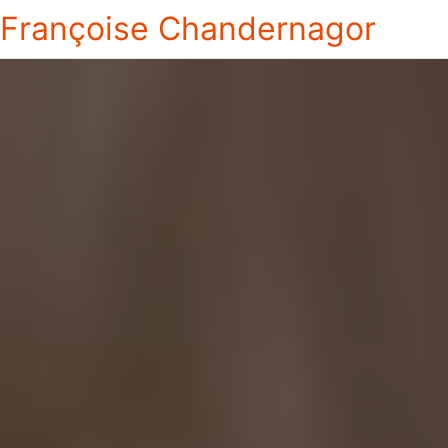
Françoise Chandernagor