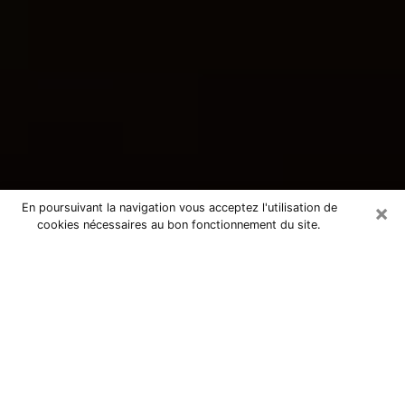
×
En poursuivant la navigation vous acceptez l'utilisation de
cookies nécessaires au bon fonctionnement du site.
Consultation avec une voyante
tarologue à Saint-Jean-d'Angély
17400