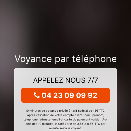
Voyance par téléphone
APPELEZ NOUS 7/7
04 23 09 09 92
10 minutes de voyance privée à tarif spécial de 15€ TTC,
après validation de votre compte client (nom, prénom,
téléphone, adresse, email et carte de paiement valide). Au-
delà des 10 minutes, le tarif varie de 3,5€ à 9,5€ TTC par
minute selon le voyant.