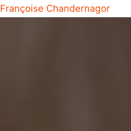
Françoise Chandernagor