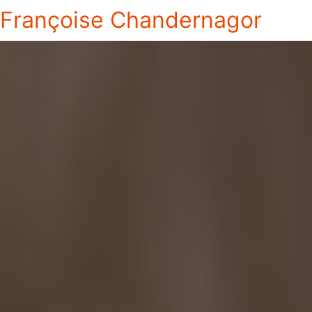
Françoise Chandernagor