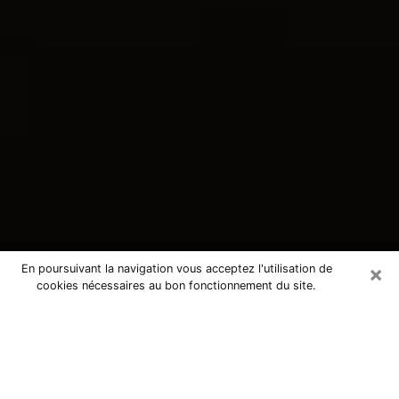
×
En poursuivant la navigation vous acceptez l'utilisation de
cookies nécessaires au bon fonctionnement du site.
Consultation avec une voyante
tarologue à Saint-Florent-sur-Cher
18400