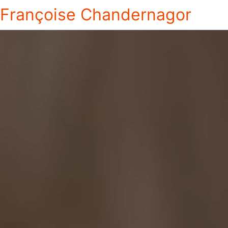
Françoise Chandernagor