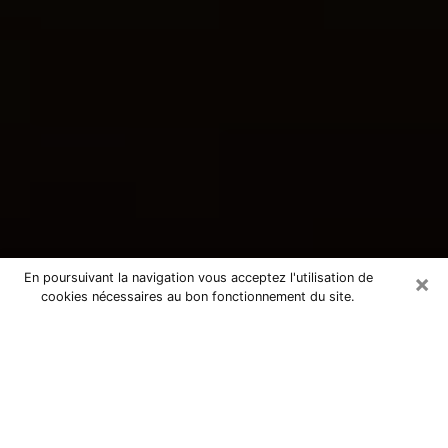
×
En poursuivant la navigation vous acceptez l'utilisation de
cookies nécessaires au bon fonctionnement du site.
Consultation avec une voyante
tarologue à Malemort-sur-Corrèze
19360