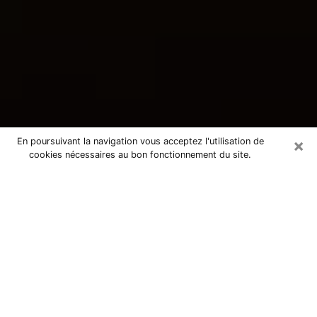
×
En poursuivant la navigation vous acceptez l'utilisation de
cookies nécessaires au bon fonctionnement du site.
Consultation avec une voyante
tarologue à Loriol-sur-Drôme 26270