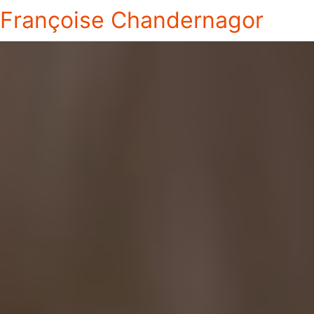
Françoise Chandernagor