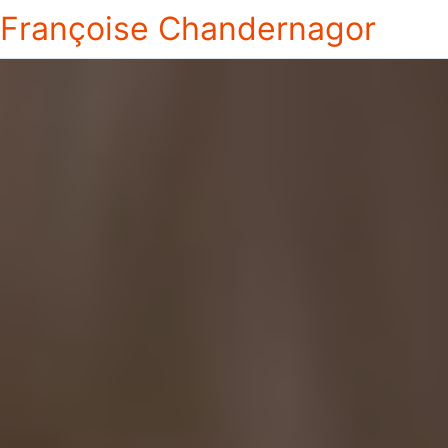
Françoise Chandernagor