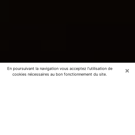
×
En poursuivant la navigation vous acceptez l'utilisation de
cookies nécessaires au bon fonctionnement du site.
Consultation avec une voyante
tarologue à Portes-lès-Valence
26800