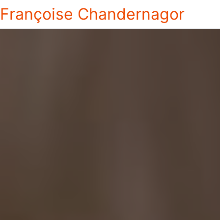
Françoise Chandernagor