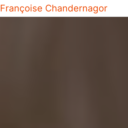
Françoise Chandernagor