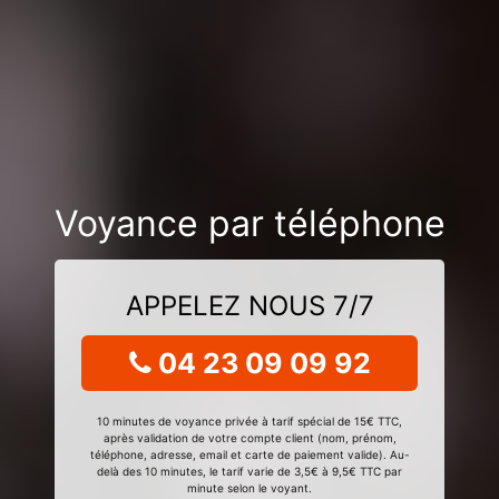
Voyance par téléphone
APPELEZ NOUS 7/7
04 23 09 09 92
10 minutes de voyance privée à tarif spécial de 15€ TTC,
après validation de votre compte client (nom, prénom,
téléphone, adresse, email et carte de paiement valide). Au-
delà des 10 minutes, le tarif varie de 3,5€ à 9,5€ TTC par
minute selon le voyant.