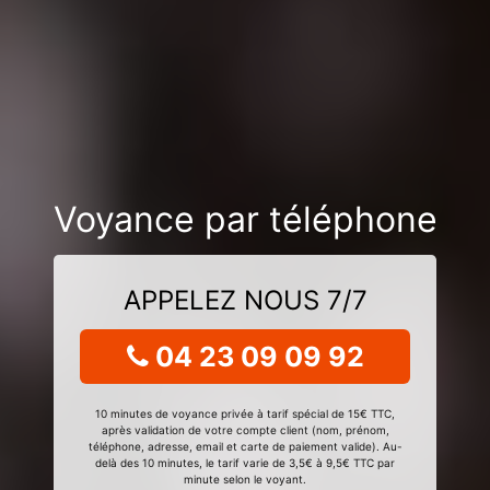
Voyance par téléphone
APPELEZ NOUS 7/7
04 23 09 09 92
10 minutes de voyance privée à tarif spécial de 15€ TTC,
après validation de votre compte client (nom, prénom,
téléphone, adresse, email et carte de paiement valide). Au-
delà des 10 minutes, le tarif varie de 3,5€ à 9,5€ TTC par
minute selon le voyant.