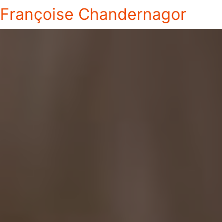
Françoise Chandernagor