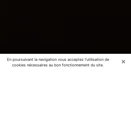
×
En poursuivant la navigation vous acceptez l'utilisation de
cookies nécessaires au bon fonctionnement du site.
Consultation avec une voyante
tarologue à Saint-Pol-de-Léon
29250