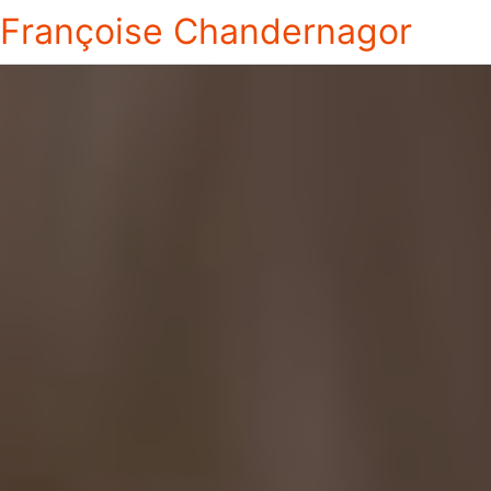
Françoise Chandernagor