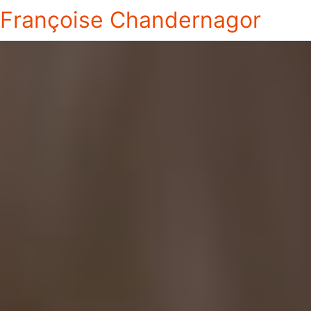
Françoise Chandernagor