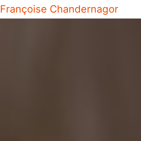
Françoise Chandernagor