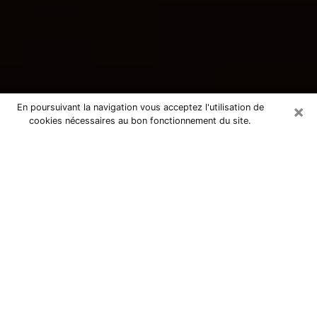
×
En poursuivant la navigation vous acceptez l'utilisation de
cookies nécessaires au bon fonctionnement du site.
Consultation avec une voyante
tarologue à Laudun-l'Ardoise 30290