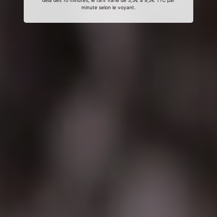
delà des 10 minutes, le tarif varie de 3,5€ à 9,5€ TTC par
minute selon le voyant.