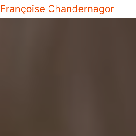
Françoise Chandernagor