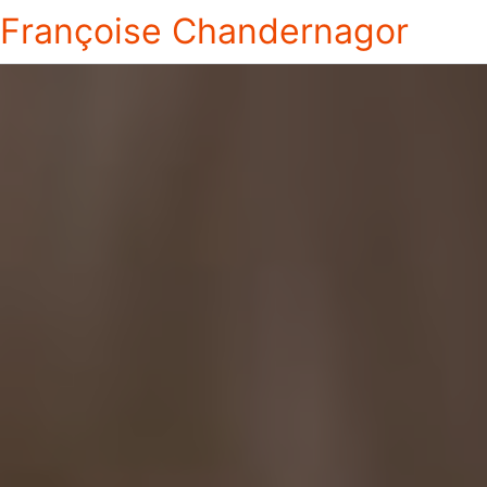
Françoise Chandernagor