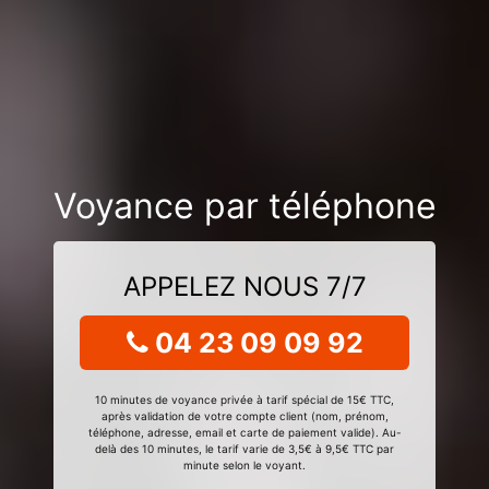
Voyance par téléphone
APPELEZ NOUS 7/7
04 23 09 09 92
10 minutes de voyance privée à tarif spécial de 15€ TTC,
après validation de votre compte client (nom, prénom,
téléphone, adresse, email et carte de paiement valide). Au-
delà des 10 minutes, le tarif varie de 3,5€ à 9,5€ TTC par
minute selon le voyant.