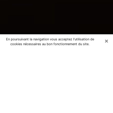
×
En poursuivant la navigation vous acceptez l'utilisation de
cookies nécessaires au bon fonctionnement du site.
Consultation avec une voyante
tarologue à Martignas-sur-Jalle
33127