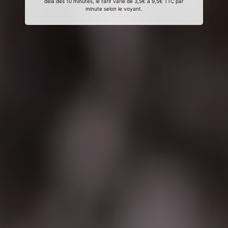
delà des 10 minutes, le tarif varie de 3,5€ à 9,5€ TTC par
minute selon le voyant.