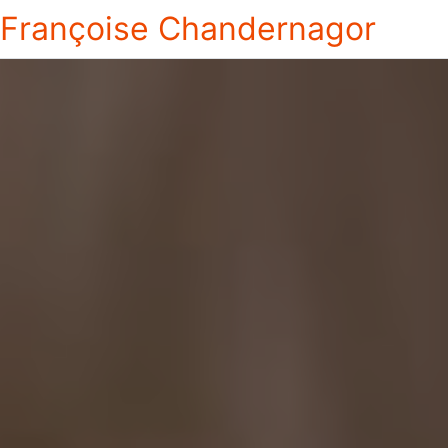
Françoise Chandernagor