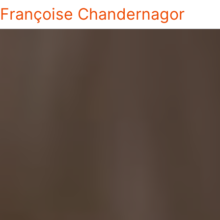
Françoise Chandernagor