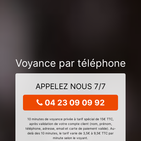
Voyance par téléphone
APPELEZ NOUS 7/7
04 23 09 09 92
10 minutes de voyance privée à tarif spécial de 15€ TTC,
après validation de votre compte client (nom, prénom,
téléphone, adresse, email et carte de paiement valide). Au-
delà des 10 minutes, le tarif varie de 3,5€ à 9,5€ TTC par
minute selon le voyant.