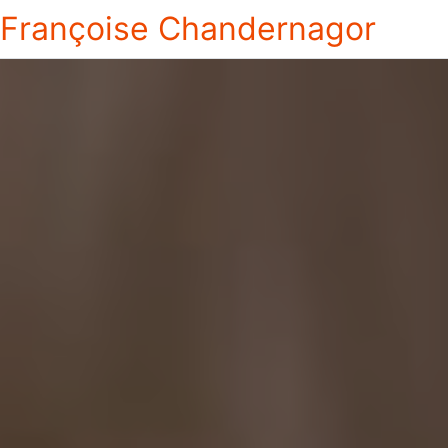
Françoise Chandernagor