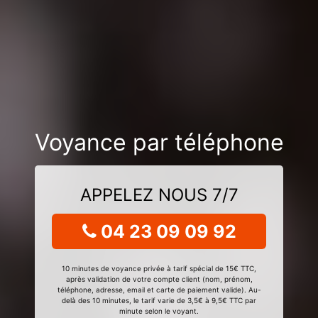
Voyance par téléphone
APPELEZ NOUS 7/7
04 23 09 09 92
10 minutes de voyance privée à tarif spécial de 15€ TTC,
après validation de votre compte client (nom, prénom,
téléphone, adresse, email et carte de paiement valide). Au-
delà des 10 minutes, le tarif varie de 3,5€ à 9,5€ TTC par
minute selon le voyant.