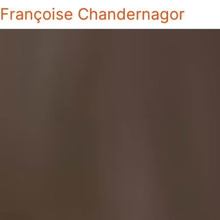
Françoise Chandernagor