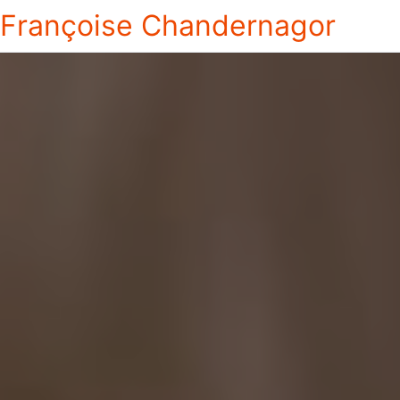
Françoise Chandernagor