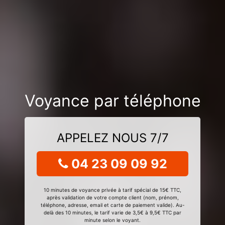
Voyance par téléphone
APPELEZ NOUS 7/7
04 23 09 09 92
10 minutes de voyance privée à tarif spécial de 15€ TTC,
après validation de votre compte client (nom, prénom,
téléphone, adresse, email et carte de paiement valide). Au-
delà des 10 minutes, le tarif varie de 3,5€ à 9,5€ TTC par
minute selon le voyant.