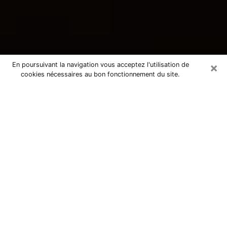
×
En poursuivant la navigation vous acceptez l'utilisation de
cookies nécessaires au bon fonctionnement du site.
Consultation avec une voyante
tarologue à Annecy-le-Vieux 74940