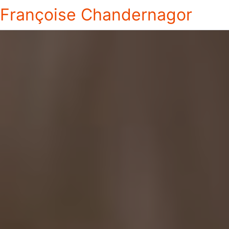
Françoise Chandernagor