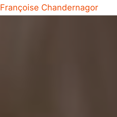
Françoise Chandernagor