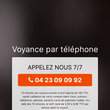
Voyance par téléphone
APPELEZ NOUS 7/7
04 23 09 09 92
10 minutes de voyance privée à tarif spécial de 15€ TTC,
après validation de votre compte client (nom, prénom,
téléphone, adresse, email et carte de paiement valide). Au-
delà des 10 minutes, le tarif varie de 3,5€ à 9,5€ TTC par
minute selon le voyant.