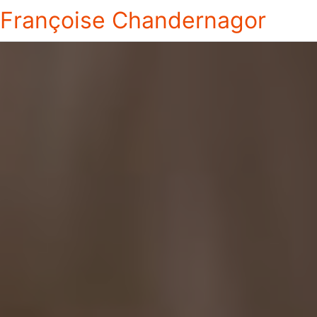
Françoise Chandernagor