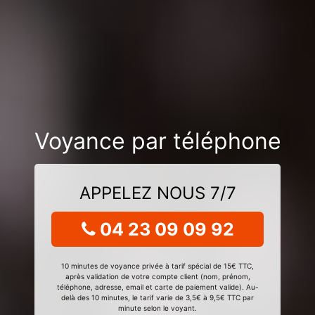
Voyance par téléphone
APPELEZ NOUS 7/7
04 23 09 09 92
10 minutes de voyance privée à tarif spécial de 15€ TTC,
après validation de votre compte client (nom, prénom,
téléphone, adresse, email et carte de paiement valide). Au-
delà des 10 minutes, le tarif varie de 3,5€ à 9,5€ TTC par
minute selon le voyant.