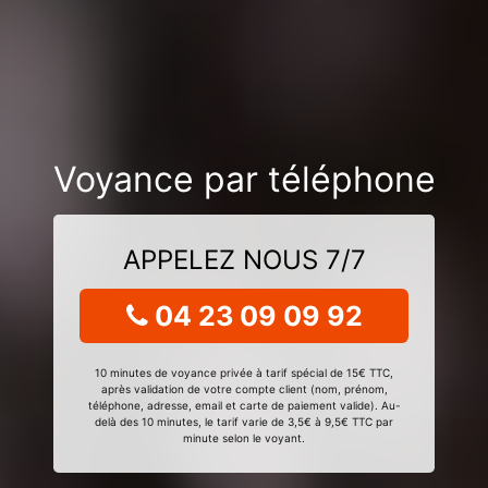
Voyance par téléphone
APPELEZ NOUS 7/7
04 23 09 09 92
10 minutes de voyance privée à tarif spécial de 15€ TTC,
après validation de votre compte client (nom, prénom,
téléphone, adresse, email et carte de paiement valide). Au-
delà des 10 minutes, le tarif varie de 3,5€ à 9,5€ TTC par
minute selon le voyant.