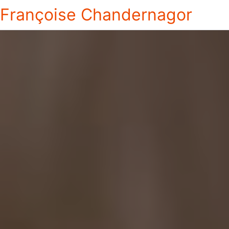
Françoise Chandernagor