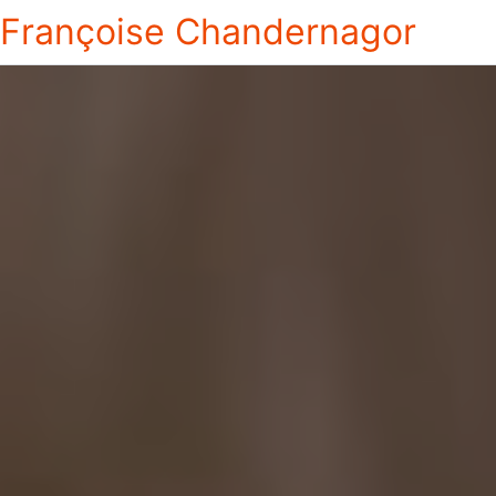
Françoise Chandernagor