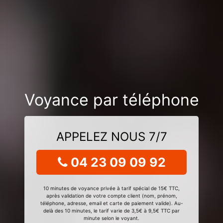
Voyance par téléphone
APPELEZ NOUS 7/7
04 23 09 09 92
10 minutes de voyance privée à tarif spécial de 15€ TTC,
après validation de votre compte client (nom, prénom,
téléphone, adresse, email et carte de paiement valide). Au-
delà des 10 minutes, le tarif varie de 3,5€ à 9,5€ TTC par
minute selon le voyant.