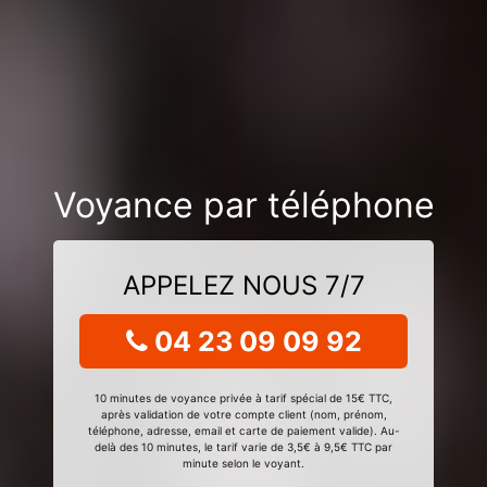
Voyance par téléphone
APPELEZ NOUS 7/7
04 23 09 09 92
10 minutes de voyance privée à tarif spécial de 15€ TTC,
après validation de votre compte client (nom, prénom,
téléphone, adresse, email et carte de paiement valide). Au-
delà des 10 minutes, le tarif varie de 3,5€ à 9,5€ TTC par
minute selon le voyant.