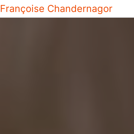
Françoise Chandernagor