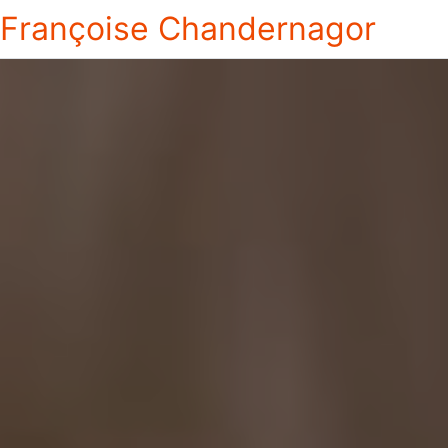
Françoise Chandernagor