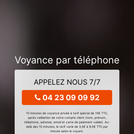
Voyance par téléphone
APPELEZ NOUS 7/7
04 23 09 09 92
10 minutes de voyance privée à tarif spécial de 15€ TTC,
après validation de votre compte client (nom, prénom,
téléphone, adresse, email et carte de paiement valide). Au-
delà des 10 minutes, le tarif varie de 3,5€ à 9,5€ TTC par
minute selon le voyant.