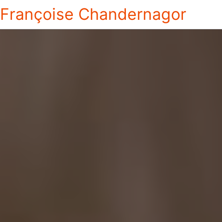
Françoise Chandernagor