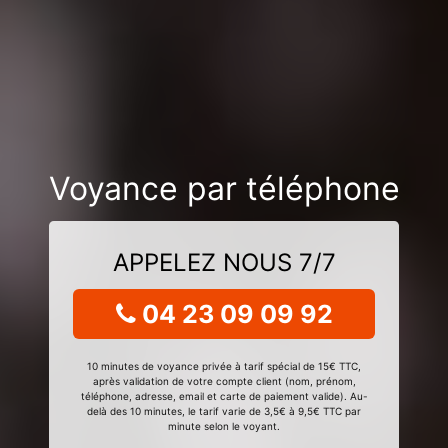
Voyance par téléphone
APPELEZ NOUS 7/7
04 23 09 09 92
10 minutes de voyance privée à tarif spécial de 15€ TTC,
après validation de votre compte client (nom, prénom,
téléphone, adresse, email et carte de paiement valide). Au-
delà des 10 minutes, le tarif varie de 3,5€ à 9,5€ TTC par
minute selon le voyant.