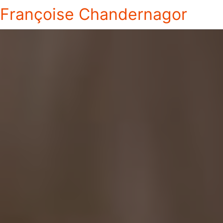
Françoise Chandernagor