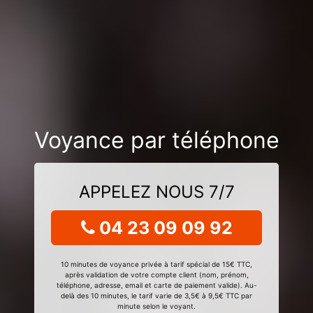
Voyance par téléphone
APPELEZ NOUS 7/7
04 23 09 09 92
10 minutes de voyance privée à tarif spécial de 15€ TTC,
après validation de votre compte client (nom, prénom,
téléphone, adresse, email et carte de paiement valide). Au-
delà des 10 minutes, le tarif varie de 3,5€ à 9,5€ TTC par
minute selon le voyant.