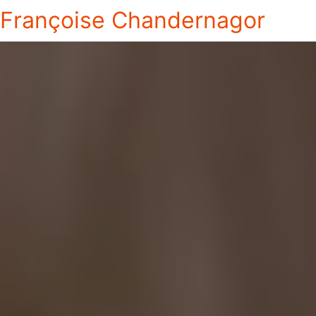
Françoise Chandernagor