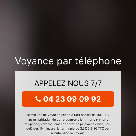
Voyance par téléphone
APPELEZ NOUS 7/7
04 23 09 09 92
10 minutes de voyance privée à tarif spécial de 15€ TTC,
après validation de votre compte client (nom, prénom,
téléphone, adresse, email et carte de paiement valide). Au-
delà des 10 minutes, le tarif varie de 3,5€ à 9,5€ TTC par
minute selon le voyant.