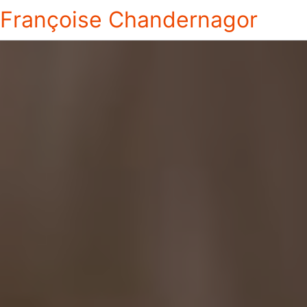
Françoise Chandernagor