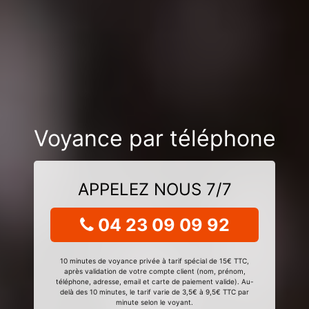
Voyance par téléphone
APPELEZ NOUS 7/7
04 23 09 09 92
10 minutes de voyance privée à tarif spécial de 15€ TTC,
après validation de votre compte client (nom, prénom,
téléphone, adresse, email et carte de paiement valide). Au-
delà des 10 minutes, le tarif varie de 3,5€ à 9,5€ TTC par
minute selon le voyant.