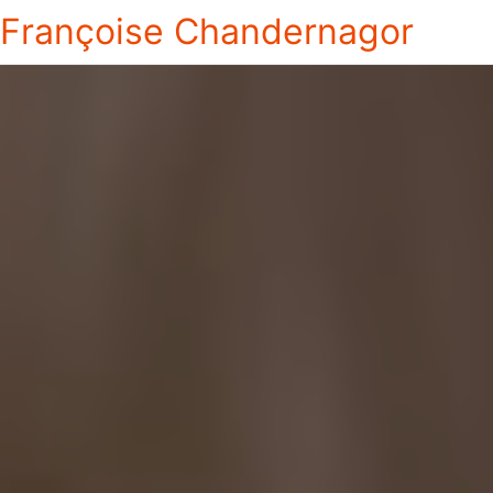
Françoise Chandernagor