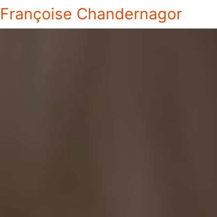
Françoise Chandernagor