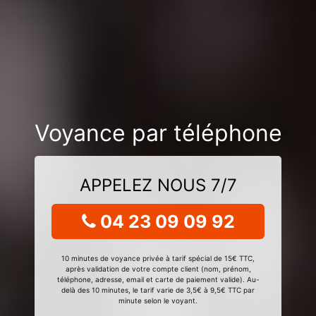
Voyance par téléphone
APPELEZ NOUS 7/7
04 23 09 09 92
10 minutes de voyance privée à tarif spécial de 15€ TTC,
après validation de votre compte client (nom, prénom,
téléphone, adresse, email et carte de paiement valide). Au-
delà des 10 minutes, le tarif varie de 3,5€ à 9,5€ TTC par
minute selon le voyant.