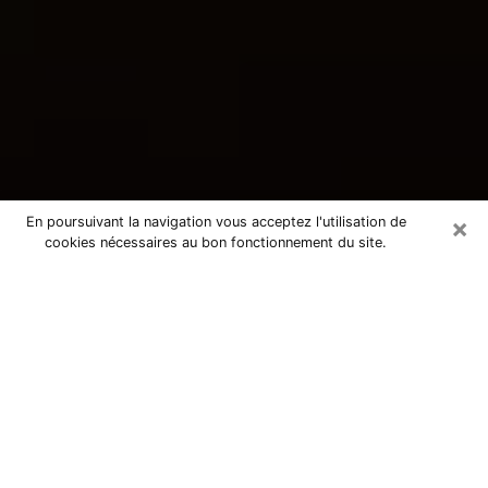
×
En poursuivant la navigation vous acceptez l'utilisation de
cookies nécessaires au bon fonctionnement du site.
Consultation avec une voyante
tarologue à Saint-Jean-le-Blanc
45650