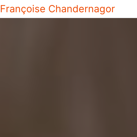
Françoise Chandernagor