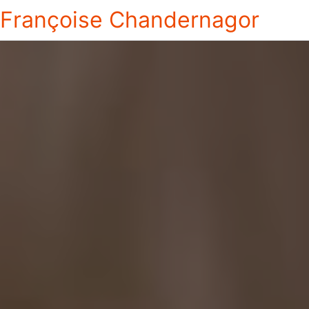
Françoise Chandernagor