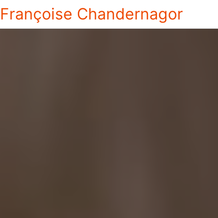
Françoise Chandernagor