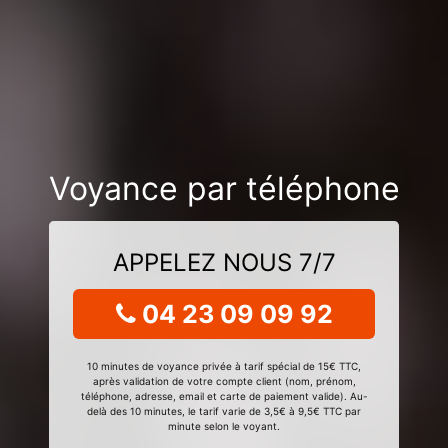
Voyance par téléphone
APPELEZ NOUS 7/7
04 23 09 09 92
10 minutes de voyance privée à tarif spécial de 15€ TTC,
après validation de votre compte client (nom, prénom,
téléphone, adresse, email et carte de paiement valide). Au-
delà des 10 minutes, le tarif varie de 3,5€ à 9,5€ TTC par
minute selon le voyant.