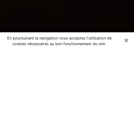
×
En poursuivant la navigation vous acceptez l'utilisation de
cookies nécessaires au bon fonctionnement du site.
Consultation avec une voyante
tarologue à Villers-Saint-Paul 60870