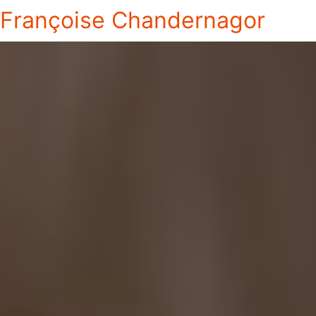
Françoise Chandernagor