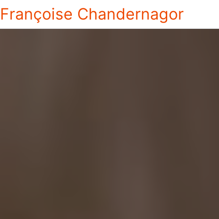
Françoise Chandernagor