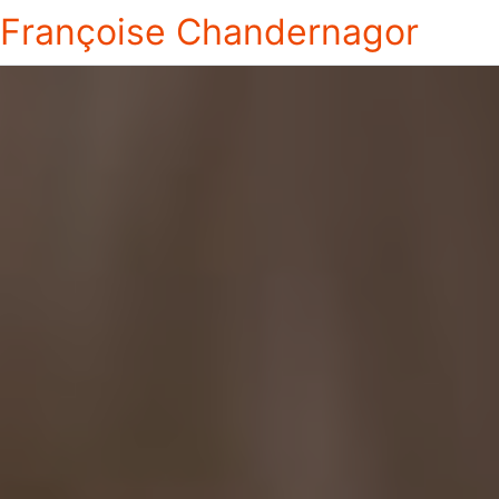
Françoise Chandernagor