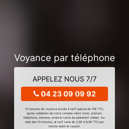
Voyance par téléphone
APPELEZ NOUS 7/7
04 23 09 09 92
10 minutes de voyance privée à tarif spécial de 15€ TTC,
après validation de votre compte client (nom, prénom,
téléphone, adresse, email et carte de paiement valide). Au-
delà des 10 minutes, le tarif varie de 3,5€ à 9,5€ TTC par
minute selon le voyant.