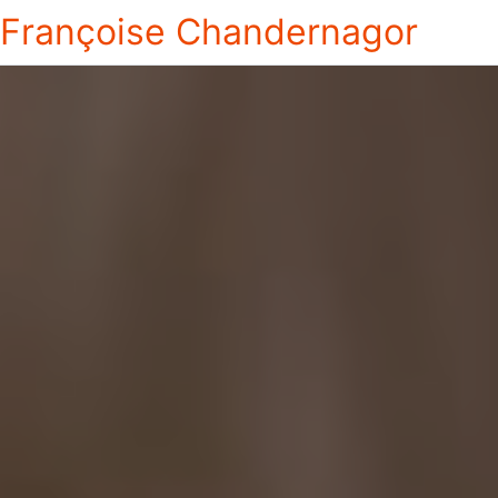
Françoise Chandernagor