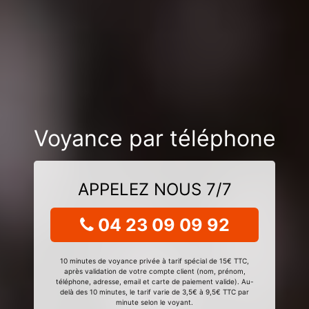
Voyance par téléphone
APPELEZ NOUS 7/7
04 23 09 09 92
10 minutes de voyance privée à tarif spécial de 15€ TTC,
après validation de votre compte client (nom, prénom,
téléphone, adresse, email et carte de paiement valide). Au-
delà des 10 minutes, le tarif varie de 3,5€ à 9,5€ TTC par
minute selon le voyant.