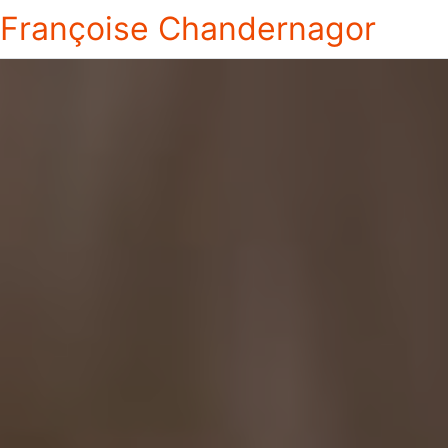
Françoise Chandernagor