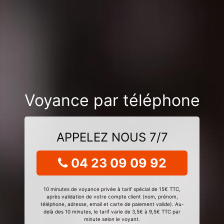
Voyance par téléphone
APPELEZ NOUS 7/7
04 23 09 09 92
10 minutes de voyance privée à tarif spécial de 15€ TTC,
après validation de votre compte client (nom, prénom,
téléphone, adresse, email et carte de paiement valide). Au-
delà des 10 minutes, le tarif varie de 3,5€ à 9,5€ TTC par
minute selon le voyant.