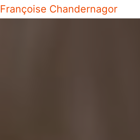
Françoise Chandernagor