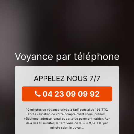
Voyance par téléphone
APPELEZ NOUS 7/7
04 23 09 09 92
10 minutes de voyance privée à tarif spécial de 15€ TTC,
après validation de votre compte client (nom, prénom,
téléphone, adresse, email et carte de paiement valide). Au-
delà des 10 minutes, le tarif varie de 3,5€ à 9,5€ TTC par
minute selon le voyant.